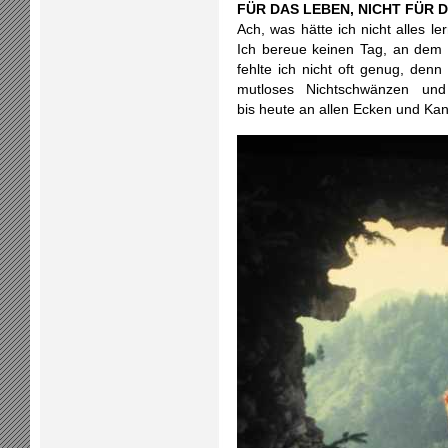
FÜR DAS LEBEN, NICHT FÜR DI
Ach, was hätte ich nicht alles l
Ich bereue keinen Tag, an dem
fehlte ich nicht oft genug, denn
mutloses Nichtschwänzen und 
bis heute an allen Ecken und Kan