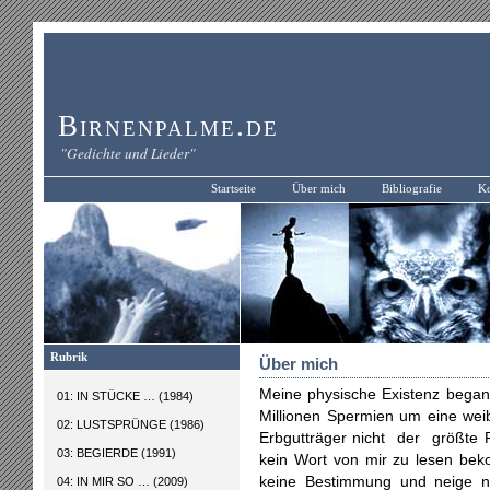
Birnenpalme.de
"Gedichte und Lieder"
Startseite
Über mich
Bibliografie
Ko
Rubrik
Über mich
Meine physische
Existenz began
01: IN STÜCKE … (1984)
Millionen Spermien um eine weib
02: LUSTSPRÜNGE (1986)
Erbgutträger nicht der größte 
03: BEGIERDE (1991)
kein Wort von mir zu lesen be
keine Bestimmung und neige n
04: IN MIR SO … (2009)