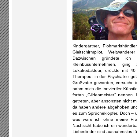
Kindergärtner, Flohmarkthändle
Gleitschirmpilot, Weitwander
Dazwischen gründete ich e
Kleinbusunternehmen, ging
Lokalredakteur, drückte mit 40
Therapeut in der Psychiatrie gel
Großvater geworden, versuche ic
nahm mich die Innviertler Künstle
fortan „Gildenmeister“ nennen. 
getreten, aber ansonsten nicht m
da haben andere abgehoben und 
es zum Sprücheklopfer. Doch – 
was wäre ich ohne meine Fra
Nachsicht habe ich ein wunderba
Liebeslieder sind ausnahmslos f