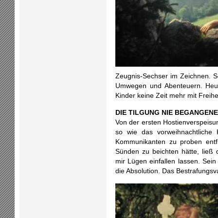
Zeugnis-Sechser im Zeichnen.
S
Umwegen und Abenteuern. Heute
Kinder keine Zeit mehr mit Freih
DIE TILGUNG NIE BEGANGEN
Von der ersten Hostienverspeisun
so wie das vorweihnachtliche
Kommunikanten zu proben entfi
Sünden zu beichten hätte, ließ 
mir Lügen einfallen lassen. Sein 
die Absolution. Das Bestrafungsva