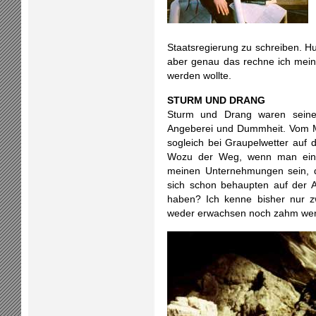
Staatsregierung zu schreiben. Hu
aber genau das rechne ich meine
werden wollte.
STURM UND DRANG
Sturm und Drang waren seinerz
Angeberei und Dummheit. Vom M
sogleich bei Graupelwetter auf d
Wozu der Weg, wenn man ein Zie
meinen Unternehmungen sein, d
sich schon behaupten auf der 
haben? Ich kenne bisher nur z
weder erwachsen noch zahm werd