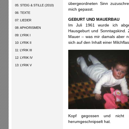
übergeordneten Sinn zuzuschrei
05: STEIG & STILLE (2010)
mich gepasst.
06: TEXTE
GEBURT UND MAUERBAU
07: LIEDER
Im Juli 1961 wurde ich abge
08: APHORISMEN
Hausgeburt und Sonntagskind. 
09: LYRIK I
Mauer – was mir damals aber no
sich auf den Inhalt einer Milchfla
10: LYRIK II
11: LYRIK III
12: LYRIK IV
13: LYRIK V
Kopf gegossen und nicht 
herumgeschnipselt hat.