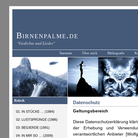
Birnenpalme.de
"Gedichte und Lieder"
Startseite
Über mich
Bibliografie
Ko
Rubrik
Datenschutz
Geltungsbereich
01: IN STÜCKE … (1984)
02: LUSTSPRÜNGE (1986)
Diese Datenschutzerklärung klär
03: BEGIERDE (1991)
der Erhebung und Verwendu
verantwortlichen Anbieter [Wol
04: IN MIR SO … (2009)