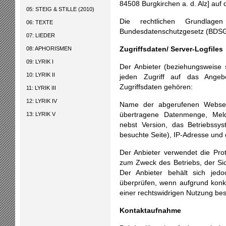
84508 Burgkirchen a. d. Alz] auf 
05: STEIG & STILLE (2010)
Die rechtlichen Grundlag
06: TEXTE
Bundesdatenschutzgesetz (BDSG
07: LIEDER
08: APHORISMEN
Zugriffsdaten/ Server-Logfiles
09: LYRIK I
Der Anbieter (beziehungsweise
10: LYRIK II
jeden Zugriff auf das Angeb
Zugriffsdaten gehören:
11: LYRIK III
12: LYRIK IV
Name der abgerufenen Webseit
13: LYRIK V
übertragene Datenmenge, Meld
nebst Version, das Betriebssy
besuchte Seite), IP-Adresse und 
Der Anbieter verwendet die Prot
zum Zweck des Betriebs, der Si
Der Anbieter behält sich jedo
überprüfen, wenn aufgrund konkr
einer rechtswidrigen Nutzung bes
Kontaktaufnahme