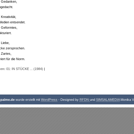
l Gedanken,
ngedacht.
 Kreativität,
Medien entsendet.
l Geformtes,
kturiert.
 Liebe,
ücke zersprochen.
 Zartes,
iert für die Norm.
en:
01: IN STÜCKE ... (1984)
|
npalme.de
wurde erstellt mit
WordPress
- Designed by
RFDN
und
SIMSALAMEDIA
Monika V