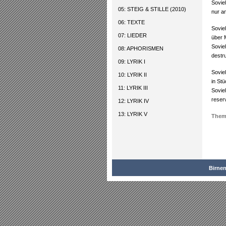
Sovie
05: STEIG & STILLE (2010)
nur a
06: TEXTE
Soviel
07: LIEDER
über 
Sovie
08: APHORISMEN
destru
09: LYRIK I
Soviel
10: LYRIK II
in St
11: LYRIK III
Soviel
reserv
12: LYRIK IV
13: LYRIK V
Them
Birne