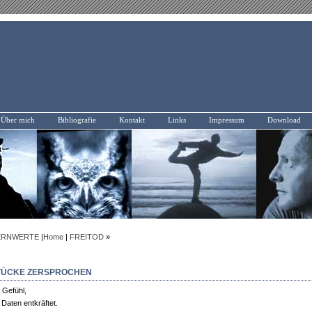
Über mich
Bibliografie
Kontakt
Links
Impressum
Download
ERNWERTE
|
Home
|
FREITOD
»
STÜCKE ZERSPROCHEN
 Gefühl,
 Daten entkräftet.