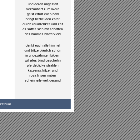
und deren ungestalt
verzaubert zum liköre
geist erfüllt euch bald
bringt herbei den kater
durch räumlichkeit und zeit
es sattelt sich mit schatten
des baumes blätterkleid
denkt euch alle himmel
und blitze bläulich schön
in ungezähmten bildern
will alles blind geschehn
pferdeblicke strahlen
katzenschlitze rund
rosa linsen malen
scheinheile welt gesund
itzthum