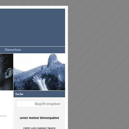
Datenschutz
Suche
unter meiner birnenpalme
zehrt von meiner beere