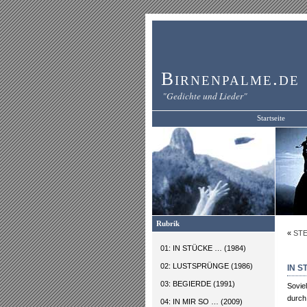
Birnenpalme.de
"Gedichte und Lieder"
Startseite
Rubrik
«
ST
01: IN STÜCKE … (1984)
02: LUSTSPRÜNGE (1986)
IN 
03: BEGIERDE (1991)
Soviel
durch
04: IN MIR SO … (2009)