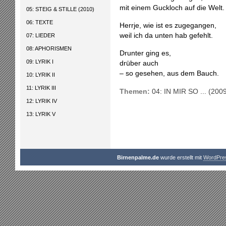
mit einem Guckloch auf die Welt.
05: STEIG & STILLE (2010)
06: TEXTE
Herrje, wie ist es zugegangen,
weil ich da unten hab gefehlt.
07: LIEDER
08: APHORISMEN
Drunter ging es,
09: LYRIK I
drüber auch
– so gesehen, aus dem Bauch.
10: LYRIK II
11: LYRIK III
Themen:
04: IN MIR SO ... (200
12: LYRIK IV
13: LYRIK V
Birnenpalme.de
wurde erstellt mit
WordPre