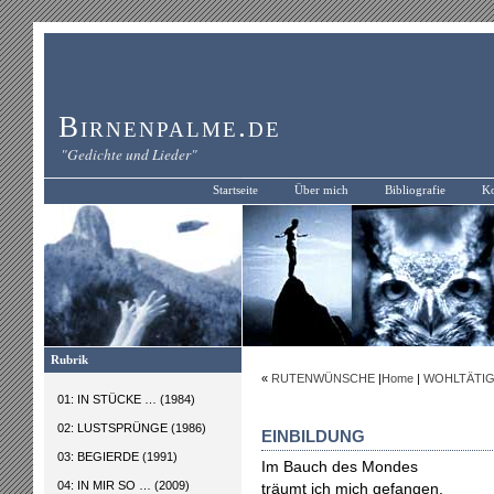
Birnenpalme.de
"Gedichte und Lieder"
Startseite
Über mich
Bibliografie
Ko
Rubrik
«
RUTENWÜNSCHE
|
Home
|
WOHLTÄTIG
01: IN STÜCKE … (1984)
02: LUSTSPRÜNGE (1986)
EINBILDUNG
03: BEGIERDE (1991)
Im Bauch des Mondes
04: IN MIR SO … (2009)
träumt ich mich gefangen,