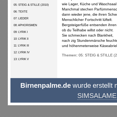
wie Lager, Küche und Waschsaal 
05: STEIG & STILLE (2010)
Manchmal stechen Parfümmensc
06: TEXTE
dann wieder jene, die ihren Schw
07: LIEDER
Menschlicher Fortschritt lüftelt.
Bergsteigerfüße entsenden ihren
08: APHORISMEN
ob du Teilhabe willst oder nicht.
09: LYRIK I
Sie schmecken nach Blankheit,
10: LYRIK II
nach zig Stundenmärsche feucht
11: LYRIK III
und höhenmeterweise Käseabrie
12: LYRIK IV
Themen:
05: STEIG & STILLE (
13: LYRIK V
Birnenpalme.de
wurde erstellt 
SIMSALAME