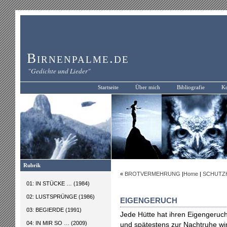
Birnenpalme.de
"Gedichte und Lieder"
Startseite
Über mich
Bibliografie
Ko
Rubrik
«
BROTVERMEHRUNG
|
Home
|
SCHUTZ
01: IN STÜCKE … (1984)
02: LUSTSPRÜNGE (1986)
EIGENGERUCH
03: BEGIERDE (1991)
Jede Hütte hat ihren Eigengeruc
04: IN MIR SO … (2009)
und spätestens zur Nachtruhe wir