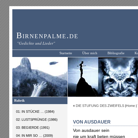
Birnenpalme.de
"Gedichte und Lieder"
Startseite
Über mich
Bibliografie
Ko
Rubrik
«
DIE STUFUNG DES ZWEIFELS
|
Home
|
01: IN STÜCKE … (1984)
02: LUSTSPRÜNGE (1986)
VON AUSDAUER
03: BEGIERDE (1991)
Von ausdauer sein
04: IN MIR SO … (2009)
nie um kraft beten müssen