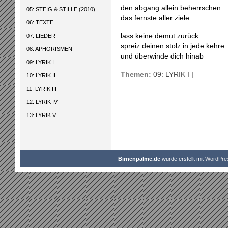
den abgang allein beherrschen
05: STEIG & STILLE (2010)
das fernste aller ziele
06: TEXTE
lass keine demut zurück
07: LIEDER
spreiz deinen stolz in jede kehre
08: APHORISMEN
und überwinde dich hinab
09: LYRIK I
Themen:
09: LYRIK I
|
10: LYRIK II
11: LYRIK III
12: LYRIK IV
13: LYRIK V
Birnenpalme.de
wurde erstellt mit
WordPre