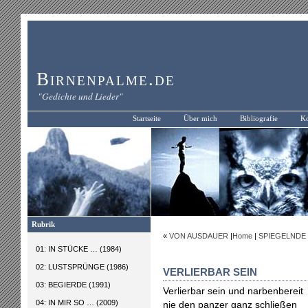
Birnenpalme.de
"Gedichte und Lieder"
Startseite
Über mich
Bibliografie
Ko
Rubrik
«
VON AUSDAUER
|
Home
|
SPIEGELNDE
01: IN STÜCKE … (1984)
02: LUSTSPRÜNGE (1986)
VERLIERBAR SEIN
03: BEGIERDE (1991)
Verlierbar sein und narbenbereit
04: IN MIR SO … (2009)
nie den panzer ganz schließen