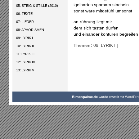
igelhartes sparsam stacheln
05: STEIG & STILLE (2010)
sonst wäre mitgefühl umsonst
06: TEXTE
an rührung liegt mir
07: LIEDER
dem sich tasten dürfen
08: APHORISMEN
und einander konturen begreifen
09: LYRIK I
Themen:
09: LYRIK I
|
10: LYRIK II
11: LYRIK III
12: LYRIK IV
13: LYRIK V
Birnenpalme.de
wurde erstellt mit
WordPre