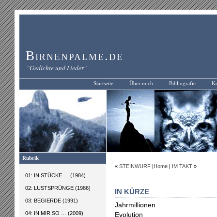
Birnenpalme.de
"Gedichte und Lieder"
Startseite
Über mich
Bibliografie
Ko
Rubrik
«
STEINWURF
|
Home
|
IM TAKT
»
01: IN STÜCKE … (1984)
02: LUSTSPRÜNGE (1986)
IN KÜRZE
03: BEGIERDE (1991)
Jahrmillionen
04: IN MIR SO … (2009)
Evolution