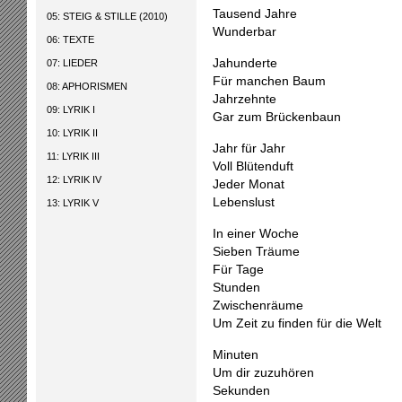
Tausend Jahre
05: STEIG & STILLE (2010)
Wunderbar
06: TEXTE
Jahunderte
07: LIEDER
Für manchen Baum
08: APHORISMEN
Jahrzehnte
09: LYRIK I
Gar zum Brückenbaun
10: LYRIK II
Jahr für Jahr
11: LYRIK III
Voll Blütenduft
12: LYRIK IV
Jeder Monat
Lebenslust
13: LYRIK V
In einer Woche
Sieben Träume
Für Tage
Stunden
Zwischenräume
Um Zeit zu finden für die Welt
Minuten
Um dir zuzuhören
Sekunden