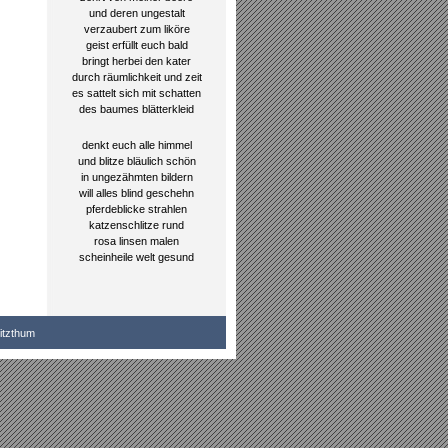
und deren ungestalt
verzaubert zum liköre
geist erfüllt euch bald
bringt herbei den kater
durch räumlichkeit und zeit
es sattelt sich mit schatten
des baumes blätterkleid
denkt euch alle himmel
und blitze bläulich schön
in ungezähmten bildern
will alles blind geschehn
pferdeblicke strahlen
katzenschlitze rund
rosa linsen malen
scheinheile welt gesund
itzthum