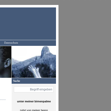
Datenschutz
Suche
unter meiner birnenpalme
zehrt von meiner beere