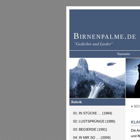
Birnenpalme.de
"Gedichte und Lieder"
Startseite
Rubrik
«
SC
01: IN STÜCKE … (1984)
02: LUSTSPRÜNGE (1986)
KLA
03: BEGIERDE (1991)
Die A
und fl
04: IN MIR SO … (2009)