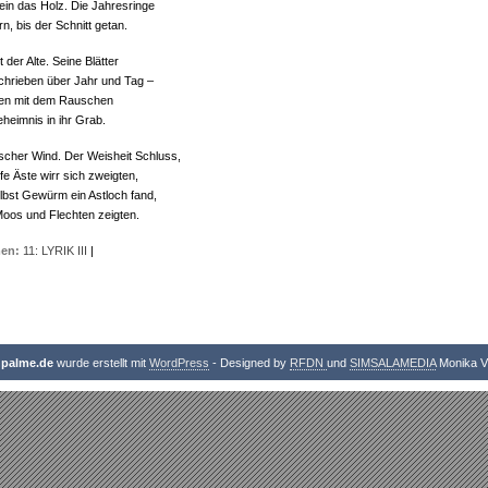
 ein das Holz. Die Jahresringe
ern, bis der Schnitt getan.
lt der Alte. Seine Blätter
chrieben über Jahr und Tag –
n mit dem Rauschen
eheimnis in ihr Grab.
rischer Wind. Der Weisheit Schluss,
fe Äste wirr sich zweigten,
lbst Gewürm ein Astloch fand,
Moos und Flechten zeigten.
en:
11: LYRIK III
|
npalme.de
wurde erstellt mit
WordPress
- Designed by
RFDN
und
SIMSALAMEDIA
Monika V