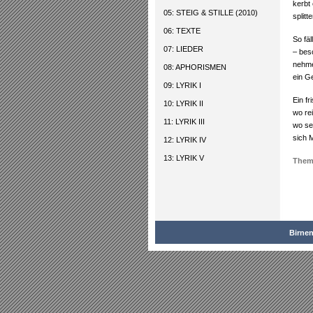
kerbt
05: STEIG & STILLE (2010)
splitt
06: TEXTE
So fäl
07: LIEDER
– bes
nehme
08: APHORISMEN
ein G
09: LYRIK I
Ein f
10: LYRIK II
wo rei
11: LYRIK III
wo se
sich 
12: LYRIK IV
13: LYRIK V
Them
Birne