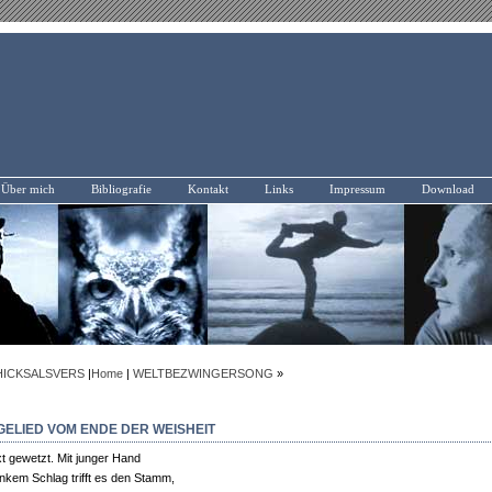
Über mich
Bibliografie
Kontakt
Links
Impressum
Download
HICKSALSVERS
|
Home
|
WELTBEZWINGERSONG
»
GELIED VOM ENDE DER WEISHEIT
xt gewetzt. Mit junger Hand
inkem Schlag trifft es den Stamm,